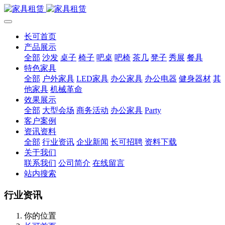
长可首页
产品展示
全部
沙发
桌子
椅子
吧桌
吧椅
茶几
凳子
秀展
餐具
特色家具
全部
户外家具
LED家具
办公家具
办公电器
健身器材
其
他家具
机械革命
效果展示
全部
大型会场
商务活动
办公家具
Party
客户案例
资讯资料
全部
行业资讯
企业新闻
长可招聘
资料下载
关于我们
联系我们
公司简介
在线留言
站内搜索
行业资讯
你的位置