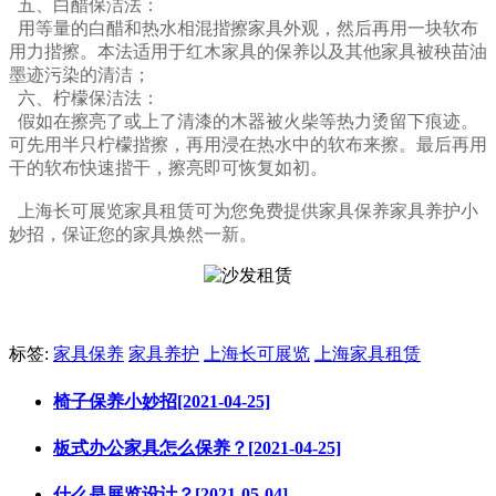
五、白醋保洁法：
用等量的白醋和热水相混揩擦家具外观，然后再用一块软布
用力揩擦。本法适用于红木家具的保养以及其他家具被秧苗油
墨迹污染的清洁
；
六、柠檬保洁法：
假如在擦亮了或上了清漆的木器被火柴等热力烫留下痕迹。
可先用半只柠檬揩擦，再用浸在热水中的软布来擦。最后再用
干的软布快速揩干，擦亮即可恢复如初。
上海长可展览家具租赁可为您免费提供家具保养家具养护小
妙招，保证您的家具焕然一新。
标签:
家具保养
家具养护
上海长可展览
上海家具租赁
椅子保养小妙招[2021-04-25]
板式办公家具怎么保养？[2021-04-25]
什么是展览设计？[2021-05-04]