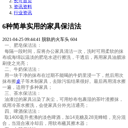
长可首页
资讯资料
行业资讯
6种简单实用的家具保洁法
2021-04-25 09:44:41
脱轨的火车头
604
一、肥皂保洁法 ：
每隔一段时间，应将办公家具清洁一次，洗时可用柔软的抹
布或海绵以温淡的肥皂水进行擦洗，干透后，再用家具油腊涂
刷使之光亮；
二、牛奶保洁法：
用一块干净的抹布在过期不能喝的牛奶里浸一下，然后用次
抹布擦
桌
子等木制家具，去除污垢结果很好。最后再用清水擦
一遍，适用于多种家具
；
三、茶水保洁法：
油漆过的家具沾染了灰尘，可用纱布包裹湿的茶叶渣擦抹，
或用冷茶水擦洗，会使家具分外光洁通亮
；
四、啤酒保洁法：
取1400毫升煮沸的淡色啤酒，加14克糖及28克蜂蜡，充分混
合，当混合液冷却后，用软布蘸其擦木器
；