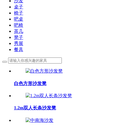
沙发
桌子
椅子
吧桌
吧椅
茶几
凳子
秀展
餐具
白色方形沙发凳
1.2m双人长条沙发凳