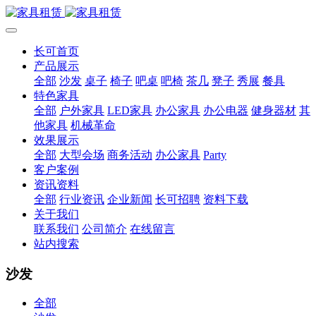
长可首页
产品展示
全部
沙发
桌子
椅子
吧桌
吧椅
茶几
凳子
秀展
餐具
特色家具
全部
户外家具
LED家具
办公家具
办公电器
健身器材
其
他家具
机械革命
效果展示
全部
大型会场
商务活动
办公家具
Party
客户案例
资讯资料
全部
行业资讯
企业新闻
长可招聘
资料下载
关于我们
联系我们
公司简介
在线留言
站内搜索
沙发
全部