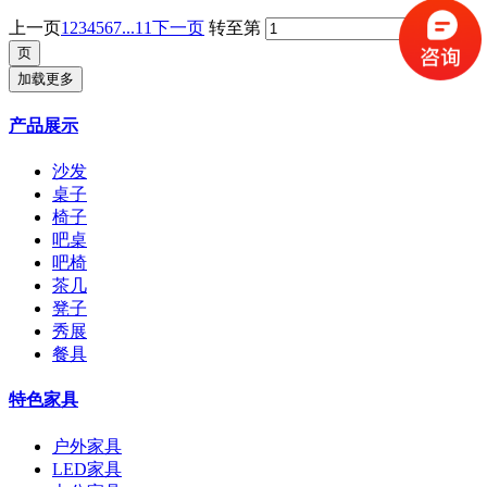
上一页
1
2
3
4
5
6
7
...11
下一页
转至第
加载更多
产品展示
沙发
桌子
椅子
吧桌
吧椅
茶几
凳子
秀展
餐具
特色家具
户外家具
LED家具