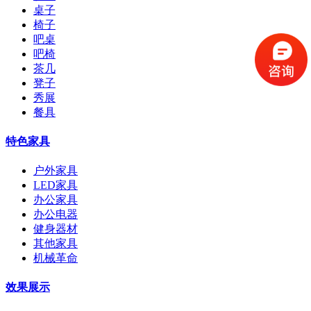
桌子
椅子
吧桌
吧椅
茶几
凳子
秀展
餐具
特色家具
户外家具
LED家具
办公家具
办公电器
健身器材
其他家具
机械革命
效果展示