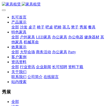
长可首页
产品展示
全部
沙发
桌子
椅子
吧桌
吧椅
茶几
凳子
秀展
餐具
特色家具
全部
户外家具
LED家具
办公家具
办公电器
健身器材
其
他家具
机械革命
效果展示
全部
大型会场
商务活动
办公家具
Party
客户案例
资讯资料
全部
行业资讯
企业新闻
长可招聘
资料下载
关于我们
联系我们
公司简介
在线留言
站内搜索
秀展
全部