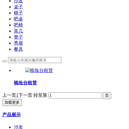
沙发
桌子
椅子
吧桌
吧椅
茶几
凳子
秀展
餐具
梳妆台租赁
上一页
1
下一页
转至第
加载更多
产品展示
沙发