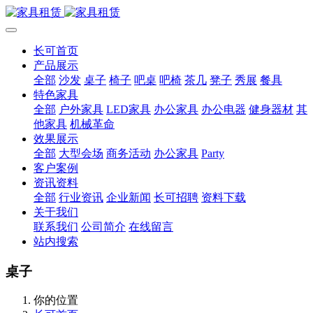
长可首页
产品展示
全部
沙发
桌子
椅子
吧桌
吧椅
茶几
凳子
秀展
餐具
特色家具
全部
户外家具
LED家具
办公家具
办公电器
健身器材
其
他家具
机械革命
效果展示
全部
大型会场
商务活动
办公家具
Party
客户案例
资讯资料
全部
行业资讯
企业新闻
长可招聘
资料下载
关于我们
联系我们
公司简介
在线留言
站内搜索
桌子
你的位置