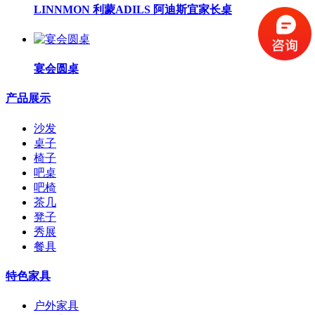
LINNMON 利蒙ADILS 阿迪斯宜家长桌
宴会圆桌
产品展示
沙发
桌子
椅子
吧桌
吧椅
茶几
凳子
秀展
餐具
特色家具
户外家具