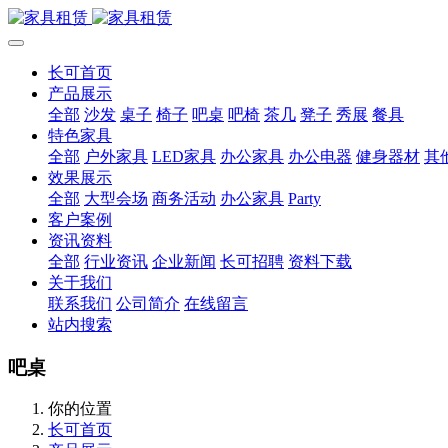
长可首页
产品展示
全部
沙发
桌子
椅子
吧桌
吧椅
茶几
凳子
秀展
餐具
特色家具
全部
户外家具
LED家具
办公家具
办公电器
健身器材
其
效果展示
全部
大型会场
商务活动
办公家具
Party
客户案例
资讯资料
全部
行业资讯
企业新闻
长可招聘
资料下载
关于我们
联系我们
公司简介
在线留言
站内搜索
吧桌
你的位置
长可首页