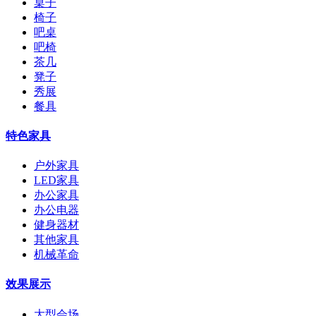
桌子
椅子
吧桌
吧椅
茶几
凳子
秀展
餐具
特色家具
户外家具
LED家具
办公家具
办公电器
健身器材
其他家具
机械革命
效果展示
大型会场