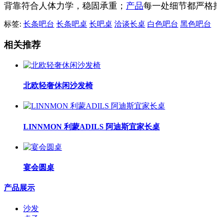
背靠符合人体力学，稳固承重；
产品
每一处细节都严格
标签:
长条吧台
长条吧桌
长吧桌
洽谈长桌
白色吧台
黑色吧台
相关推荐
北欧轻奢休闲沙发椅
LINNMON 利蒙ADILS 阿迪斯宜家长桌
宴会圆桌
产品展示
沙发