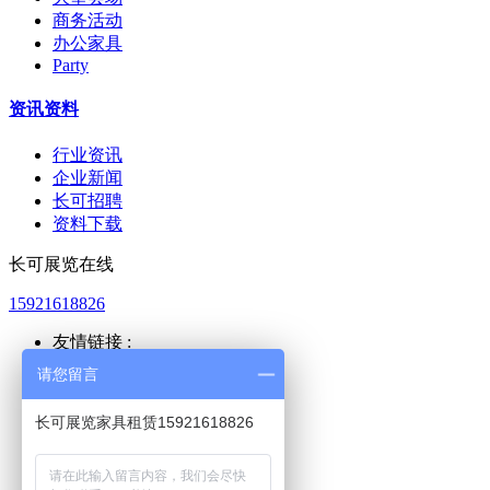
商务活动
办公家具
Party
资讯资料
行业资讯
企业新闻
长可招聘
资料下载
长可展览在线
15921618826
友情链接 :
上海公积金
请您留言
上海人力
新国际展览
长可展览家具租赁15921618826
世博展览
众章展览
又元家具