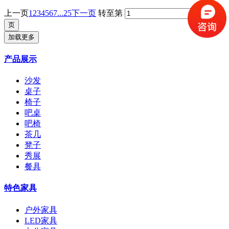
上一页
1
2
3
4
5
6
7
...25
下一页
转至第
加载更多
产品展示
沙发
桌子
椅子
吧桌
吧椅
茶几
凳子
秀展
餐具
特色家具
户外家具
LED家具