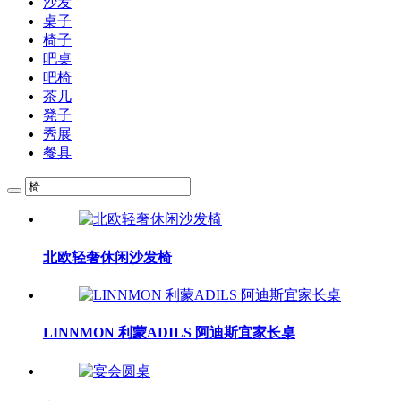
沙发
桌子
椅子
吧桌
吧椅
茶几
凳子
秀展
餐具
北欧轻奢休闲沙发椅
LINNMON 利蒙ADILS 阿迪斯宜家长桌