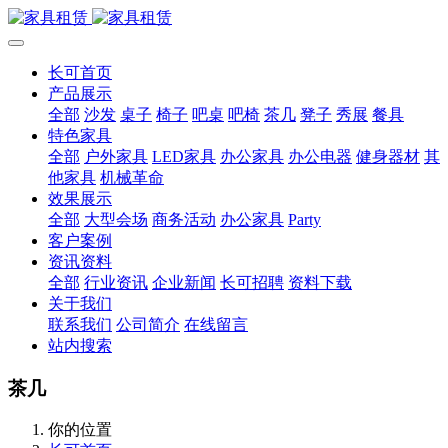
长可首页
产品展示
全部
沙发
桌子
椅子
吧桌
吧椅
茶几
凳子
秀展
餐具
特色家具
全部
户外家具
LED家具
办公家具
办公电器
健身器材
其
他家具
机械革命
效果展示
全部
大型会场
商务活动
办公家具
Party
客户案例
资讯资料
全部
行业资讯
企业新闻
长可招聘
资料下载
关于我们
联系我们
公司简介
在线留言
站内搜索
茶几
你的位置