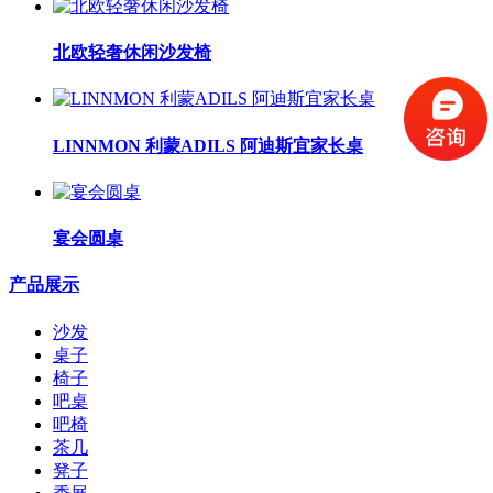
北欧轻奢休闲沙发椅
LINNMON 利蒙ADILS 阿迪斯宜家长桌
宴会圆桌
产品展示
沙发
桌子
椅子
吧桌
吧椅
茶几
凳子