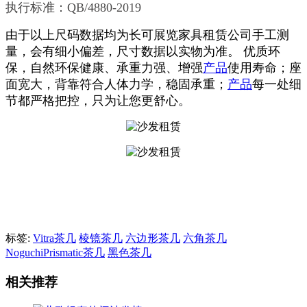
执行标准：QB/4880-2019
由于以上尺码数据均为长可展览家具租赁公司手工测
量，会有细小偏差，尺寸数据以实物为准。 优质环
保，自然环保健康、承重力强、增强
产品
使用寿命；座
面宽大，背靠符合人体力学，稳固承重；
产品
每一处细
节都严格把控，只为让您更舒心。
标签:
Vitra茶几
棱镜茶几
六边形茶几
六角茶几
NoguchiPrismatic茶几
黑色茶几
相关推荐