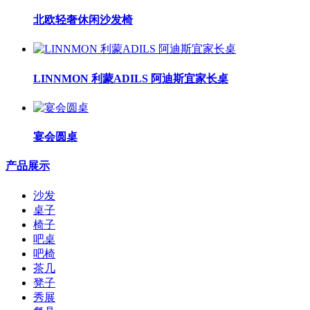
北欧轻奢休闲沙发椅
LINNMON 利蒙ADILS 阿迪斯宜家长桌
宴会圆桌
产品展示
沙发
桌子
椅子
吧桌
吧椅
茶几
凳子
秀展