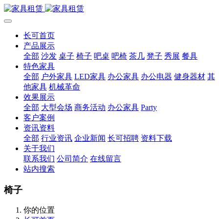
长可首页
产品展示
全部
沙发
桌子
椅子
吧桌
吧椅
茶几
凳子
秀展
餐具
特色家具
全部
户外家具
LED家具
办公家具
办公电器
健身器材
其
他家具
机械革命
效果展示
全部
大型会场
商务活动
办公家具
Party
客户案例
资讯资料
全部
行业资讯
企业新闻
长可招聘
资料下载
关于我们
联系我们
公司简介
在线留言
站内搜索
椅子
你的位置