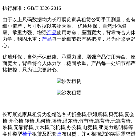
执行标准：GB/T 3326-2016
由于以上尺码数据均为长可展览家具租赁公司手工测量，会有
细小偏差，尺寸数据以实物为准。 优质环保，自然环保健
康、承重力强、增强
产品
使用寿命；座面宽大，背靠符合人体
力学，稳固承重；
产品
每一处细节都严格把控，只为让您更舒
心。
优质环保，自然环保健康、承重力强、增强产品使用寿命。座
面宽大，背靠符合人体力学，稳固承重。产品每一处细节都严
格把控，只为让您更舒心。
长可展览家具租赁为您精选各式折叠椅,伊姆斯椅,贝壳椅,宴会
椅,开心椅,转椅,几何椅,摇椅,潘东椅,竹节椅,靠背椅,无靠背椅,
鼓椅,无靠背椅,实木椅,飞机椅,办公椅,电竞椅,亚克力透明椅等
各种类型
椅子
租赁及配套
桌
布租赁，并可根据您的实际需求进